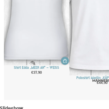
Shirt Edda „MEER AN“ – WEISS
€37,90
Poloshirt Martin „KÄ
MÄNNER
€44,90
Slideshow